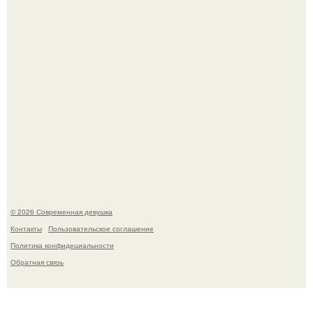
это Синди Кроуфорд.
Платье, которое до сих пор вызывает споры спустя годы.
© 2026 Современная девушка
Контакты
Пользовательское соглашение
Политика конфидециальности
Обратная связь