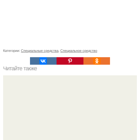
Категории:
Специальные средства
,
Специальное средство
Читайте также
Недооцененная опасность: почему две трети случаев
COVID-19 остаются неизвестными