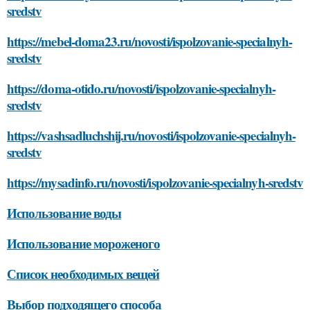
sredstv
https://mebel-doma23.ru/novosti/ispolzovanie-specialnyh-
sredstv
https://doma-otido.ru/novosti/ispolzovanie-specialnyh-
sredstv
https://vashsadluchshij.ru/novosti/ispolzovanie-specialnyh-
sredstv
https://mysadinfo.ru/novosti/ispolzovanie-specialnyh-sredstv
Использование воды
Использование мороженого
Список необходимых вещей
Выбор подходящего способа