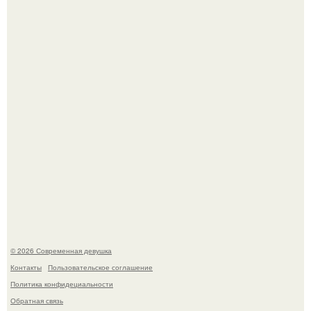
Соцсети захлестнула волна тревожных сообщений о
загадочном "Июньском Феномене".
Мы привыкли считать сахар обычной и безобидной
частью ежедневного рациона.
© 2026 Современная девушка
Контакты
Пользовательское соглашение
Политика конфидециальности
Обратная связь