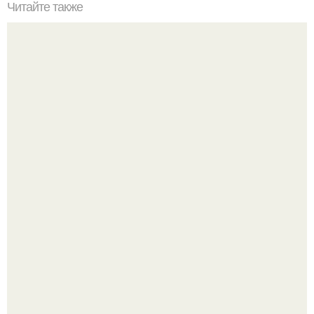
Читайте также
Лагман - узбекский густой суп - простое в приготовление
аппетитное блюдо?
Приготовь ПП лепешку с сыром и творогом.