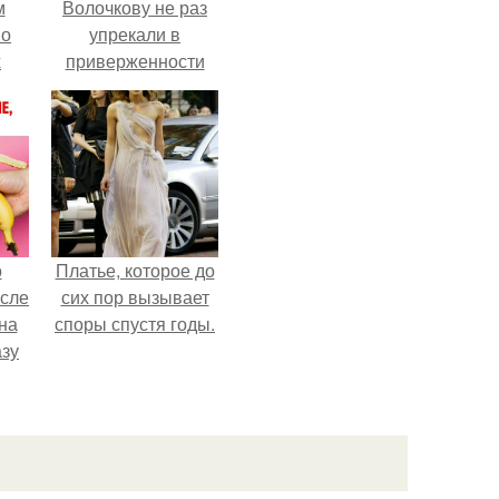
м
Волочкову не раз
 о
упрекали в
х
приверженности
устаревшим бьюти -
процедурам.
о
Платье, которое до
осле
сих пор вызывает
на
споры спустя годы.
азу
гда
жет
ять
.