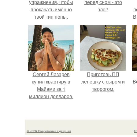
упражнения, чтобы
перед сном - это
прокачать именно
зло?
п
твой тип попы.
В
Сергей Лазарев
Приготовь ПП
купил квартиру в
лепешку с сыром и
В
Майами за 1
творогом.
миллион долларов.
© 2026 Современная девушка
К