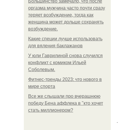
Большинство замечало, что после
оргазма мужчина часто почти сразу
теряет возбуждение, тогда как
женщина может дольше сохранять
возбуждение.
Какие специи лучше использовать
для вяления баклажанов
У юли Гаврилиной снова случился
конфликт с комиком Ильей
Соболевым.
Фитнес-тренды 2023: что нового в
мире спорта
Все же слышали про вчерашнюю
победу Бена аффлека в "кто хочет
стать миллионером?
.