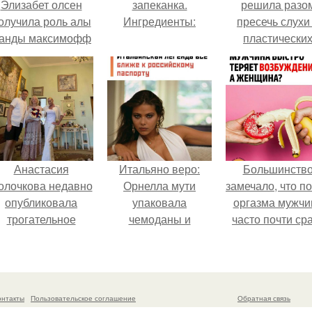
Элизабет олсен
запеканка.
решила разо
олучила роль алы
Ингредиенты:
пресечь слухи
анды максимофф
пластически
не сразу.
операциях и
публично
прояснила
ситуацию.
Анастасия
Итальяно веро:
Большинств
олочкова недавно
Орнелла мути
замечало, что п
опубликовала
упаковала
оргазма мужчи
трогательное
чемоданы и
часто почти ср
совместное фото
готовится
теряет
со своей мамой, к
обзавестись
возбуждение, то
которой она
красным
как женщина мо
приехала в гости.
паспортом.
дольше сохран
онтакты
Пользовательское соглашение
Обратная связь
возбуждение