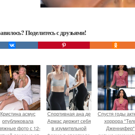
авилось? Поделитесь с друзьями!
Кристина асмус
Спортивная ана де
Спустя годы ак
опубликовала
Армас держит себя
хоррора "Тел
ляжные фото с 12-
в изумительной
Дженнифер"