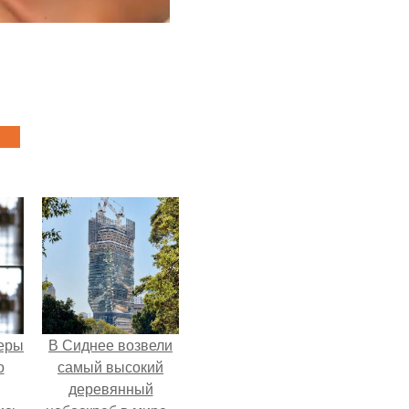
теры
В Сиднее возвели
о
самый высокий
деревянный