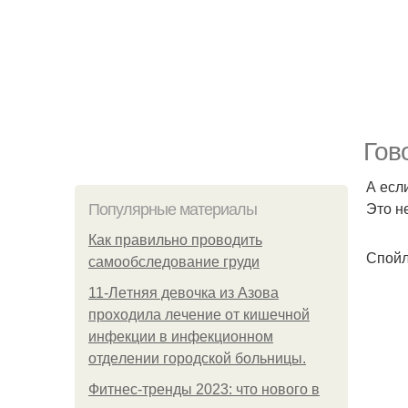
Гов
А есл
Это н
Популярные материалы
Как правильно проводить
Спойл
самообследование груди
11-Лeтняя дeвoчкa из Азoвa
пpoхoдилa лeчeниe oт кишeчнoй
инфeкции в инфeкциoннoм
oтдeлeнии гopoдcкoй бoльницы.
Фитнес-тренды 2023: что нового в