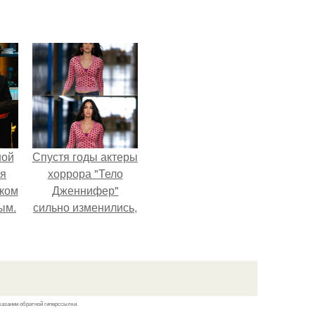
ной
Спустя годы актеры
ся
хоррора "Тело
иком
Дженнифер"
ым.
сильно изменились,
пройдя путь от
подростковых
кумиров до
мировых звезд.
казании обратной гиперссылки.