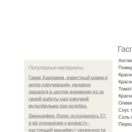
Гас
Англи
Помид
Популярные материалы
Красн
Гарик Харламов, известный комик и
Красны
актер озвучивания, недавно
Томат
оказался в центре внимания из-за
Красн
своей работы над озвучкой
Оливк
мультфильма про колобка.
Соус 
Дженнифер Лопес исполнилось 57,
Соль 
и её отношение к возрасту -
Перец
настоящий манифест уверенности: