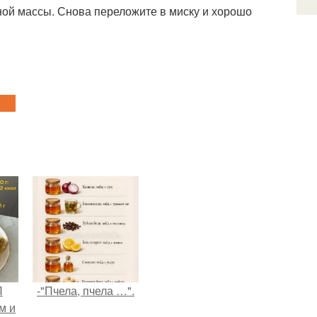
ной массы. Снова переложите в миску и хорошо
П
-"Пчела, пчела …".
м и