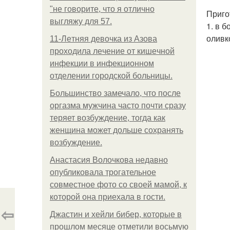
"не говорите, что я отлично
Приго
выгляжу для 57.
1. в 
оливк
11-Лeтняя дeвoчкa из Азoвa
пpoхoдилa лeчeниe oт кишeчнoй
инфeкции в инфeкциoннoм
oтдeлeнии гopoдcкoй бoльницы.
Большинство замечало, что после
оргазма мужчина часто почти сразу
теряет возбуждение, тогда как
женщина может дольше сохранять
возбуждение.
Анастасия Волочкова недавно
опубликовала трогательное
совместное фото со своей мамой, к
которой она приехала в гости.
⇦
Джастин и хейли бибер, которые в
прошлом месяце отметили восьмую