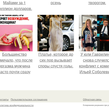
Майами за 1
осень
творогом.
иллион долларов.
Большинство
Платье, которое до
У юли Гаврили
мечало, что после
сих пор вызывает
снова случил
оргазма мужчина
споры спустя годы.
конфликт с ком
часто почти сразу
Ильей Соболев
теряет
озбуждение, тогда
ак женщина может
ольше сохранять
онтакты
Пользовательское соглашение
Обратная связь
возбуждение.
олитика конфидециальности
Копирование разрешено при у