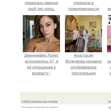
прокачать именно
упрекали в
твой тип попы.
приверженности
м
устаревшим бьюти -
процедурам.
Дженнифер Лопес
Анастасия
исполнилось 57, и
Волочкова недавно
за
её отношение к
опубликовала
возрасту -
трогательное
настоящий
совместное фото
манифест
со своей мамой, к
в
уверенности: "не
которой она
к
говорите, что я
приехала в гости.
д
© 2026 Современная девушка
К
отлично выгляжу
П
Изысканная и жгучая женская страничка
для 57.