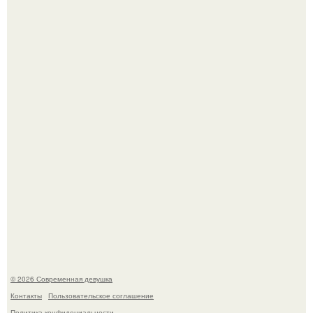
По словам эксперта воз, у мужчин с образованной и
мудрой супругой вероятность скоропостижной смерти
якобы на 46% ниже.
Итальяно веро: Орнелла мути упаковала чемоданы и
готовится обзавестись красным паспортом.
© 2026 Современная девушка
Контакты
Пользовательское соглашение
Политика конфидециальности