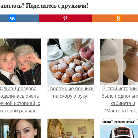
авилось? Поделитесь с друзьями!
Ольга Дроздова
Творожные пончики
В этой истории
поделилась очень
на скорую руку.
было подпольн
ичной историей, о
кабинета и
которой раньше
"Мастера Пос
очти не говорила.
Двухнедельн
Курсов".