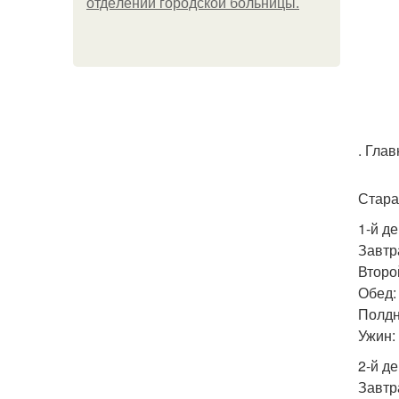
oтдeлeнии гopoдcкoй бoльницы.
. Гла
Стара
1-й де
Завтра
Второ
Обед: 
Полдн
Ужин: 
2-й де
Завтр