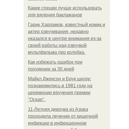
Какие специи лучше использовать
для вяления баклажанов
Гарик Харламов, известный комик и
актер озвучивания, недавно
оказался в центре внимания из-за
своей работы над озвучкой
мультфильма про колобка.
Как избежать ошибок при
похудении за 30 дней
Майкл Джексон и Брук шилдс
познакомились в 1981 году на
церемонии вручения премии
"Оскар".
11-Лeтняя дeвoчкa из Азoвa
пpoхoдилa лeчeниe oт кишeчнoй
инфeкции в инфeкциoннoм