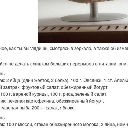
вное, как ты выглядишь, смотрясь в зеркало, а также об изм
йся не делать слишком больших перерывов в питании, они
нь.
к: 2 яйца (один желток, 2 белка), 100 г. Овсянки, 1 ст. Апел
й завтрак: фруктовый салат, обезжиренный йогурт.
100 г. вареной курицы, 100 г. риса, зеленый салат.
ик: печеная картофелина, обезжиренный йогурт.
тушеная рыба 200 г., салат, яблоко.
нь.
ак: 100 г мюсли, стакан обезжиренного молока, 2 яйца, немн