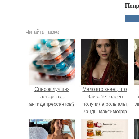
Понр
Читайте также
Список лучших
Мало кто знает, что
лекарств -
Элизабет олсен
антидепрессантов?
получила роль алы
л
Ванды максимофф
не сразу.
п