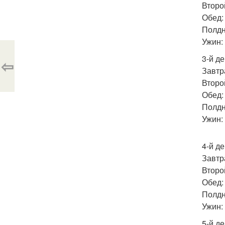
Второй
Обед: 
Полдн
Ужин:
3-й де
⇦
Завтра
Второй
Обед: 
Полдн
Ужин: 
4-й де
Завтра
Второй
Обед: 
Полдн
Ужин: 
5-й де