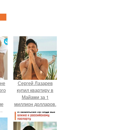
 не
Сергей Лазарев
ого
купил квартиру в
Майами за 1
ле
миллион долларов.
ых