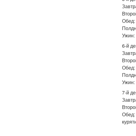
Завтра
Второй
Обед: 
Полдни
Ужин: 
6-й де
Завтра
Второй
Обед: 
Полдн
Ужин:
7-й де
Завтра
Второй
Обед: 
курят