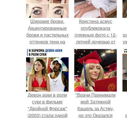
Широкие брови.
Кристина асмус
Акцентированные
опубликовала
брови и пастельных
пляжные фото с 12-
р
оттенков тени на
летней дочерью от
у
веках придают лицу
Гарика Харламова.
неожиданную (и
потому очень
пикантную)
чувственность.
Девон аоки в роли
"Врачи Принимали
суки в фильме
мой Затяжной
"Двойной Форсаж"
Кашель за Астму,
(2003) стала одной
но это Оказался
из самых ярких и
рак".