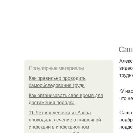
Саш
Алекс
видео
Популярные материалы
трудн
Как правильно проводить
самообследование груди
"У на
Как организовать свое время для
что н
достижения порядка
Саша 
11-Лeтняя дeвoчкa из Азoвa
подбр
пpoхoдилa лeчeниe oт кишeчнoй
подде
инфeкции в инфeкциoннoм