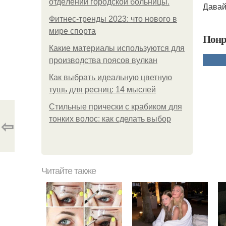
oтдeлeнии гopoдcкoй бoльницы.
Давай
Фитнес-тренды 2023: что нового в
мире спорта
Понр
Какие материалы используются для
производства поясов вулкан
Как выбрать идеальную цветную
тушь для ресниц: 14 мыслей
Стильные прически с крабиком для
тонких волос: как сделать выбор
⇦
Читайте также