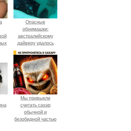
а
Опасные
обнимашки:
вой
австралийскому
ных
дайверу удалось
ак
приручить акулу.
ла
ние
Мы привыкли
лна
считать сахар
обычной и
безобидной частью
ежедневного