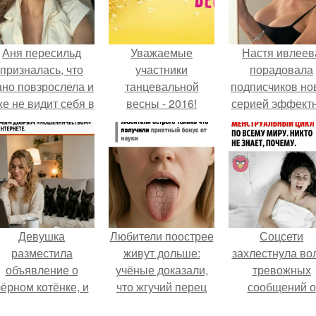
Аня пересильд
Уважаемые
Настя ивлеев
призналась, что
участники
порадовала
ано повзрослела и
танцевальной
подписчиков но
же не видит себя в
весны - 2016!
серией эффект
школе.
снимков - и, к
обычно, вызва
бурное обсужде
в соцсетях.
Девушка
Любители поострее
Соцсети
разместила
живут дольше:
захлестнула во
объявление о
учёные доказали,
тревожных
чёрном котёнке, и
что жгучий перец
сообщений о
первого малыша
снижает риск
загадочном