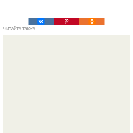
Читайте также
"Пapализовало все Тело": жителей Волгограда атакуют
каракурты.