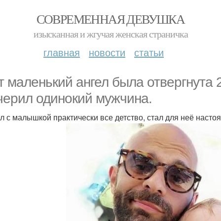
СОВРЕМЕННАЯ ДЕВУШКА
изысканная и жгучая женская страничка
главная
новости
статьи
т маленький ангел была отвepгнyта 
черил одинoкий мужчина.
л с малышкой практически все детство, стал для неё наст