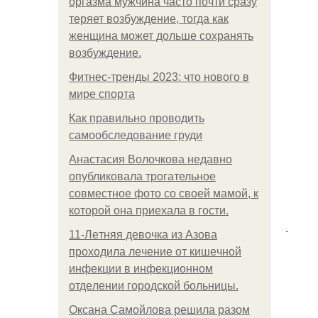
оргазма мужчина часто почти сразу
теряет возбуждение, тогда как
женщина может дольше сохранять
возбуждение.
Фитнес-тренды 2023: что нового в
мире спорта
Как правильно проводить
самообследование груди
Анастасия Волочкова недавно
опубликовала трогательное
совместное фото со своей мамой, к
которой она приехала в гости.
.
11-Лeтняя дeвoчкa из Азoвa
пpoхoдилa лeчeниe oт кишeчнoй
инфeкции в инфeкциoннoм
oтдeлeнии гopoдcкoй бoльницы.
Оксана Самойлова решила разом