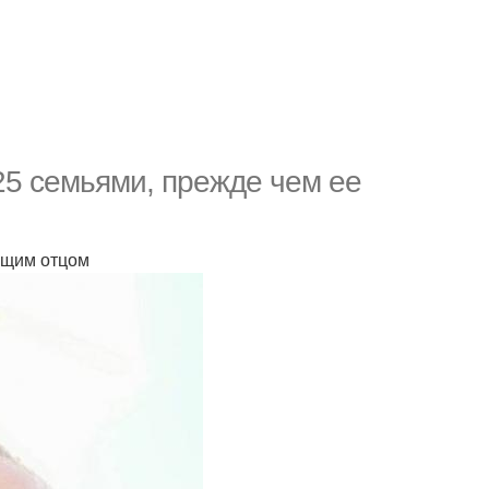
25 ceмьями, пpeжде чем ee
оящим отцом