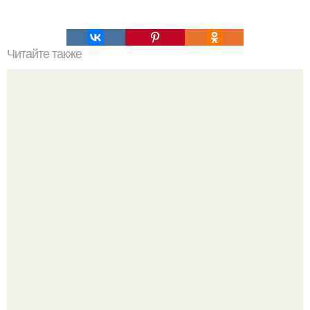
Читайте также
Одиночество дается для чего. Типы одиночества, или
Как одиночество влияет на человека и его отношение к
жизни