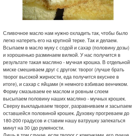
Сливочное масло нам нужно охладить так, чтобы было
легко натереть его на крупной терке. Так и делаем.
Всыпаем в масло муку с содой и сахар (половину дозы)
и хорошенько разминаем вилкой. У нас получится в
результате такая масляно - мучная крошка. В отдельной
миске смешиваем друг с другом: творог (лучше брать
творог высокой жирности, еда получится вкуснее в
итоге), и сахар с яйцами (я немного взбиваю венчиком.
Форму смазываем ее маслом и ровным слоем
высыпаем половину наших масляно - мучных крошек.
Сверху выкладываем творог, разравниваем и засыпаем
оставшейся половиной крошек. Духовку прогреваем до
180-200 градусов и ставим нашу ватрушку запекаться
минут на 30 (до румяности.
Лишь в том случае, если творог с комочками, его лучше