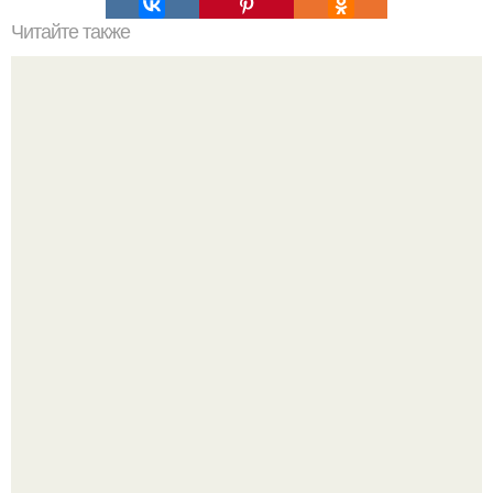
Читайте также
Простейший яблочный бисквит.
Все же слышали про вчерашнюю победу Бена аффлека
в "кто хочет стать миллионером?