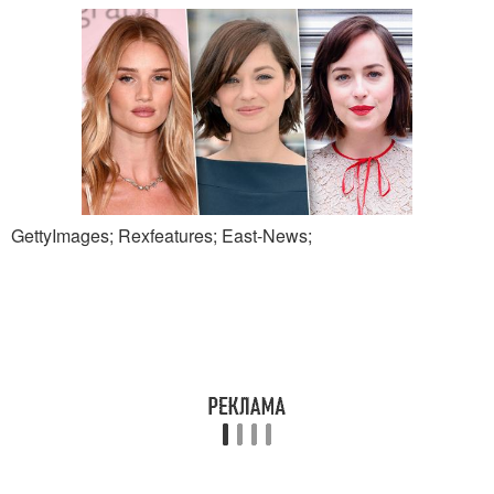
GettyImages; Rexfeatures; East-News;