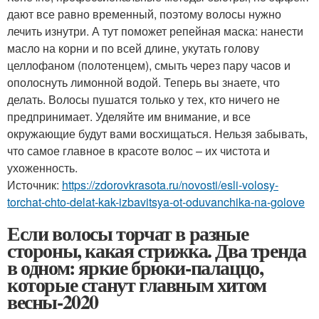
дают все равно временный, поэтому волосы нужно
лечить изнутри. А тут поможет репейная маска: нанести
масло на корни и по всей длине, укутать голову
целлофаном (полотенцем), смыть через пару часов и
ополоснуть лимонной водой. Теперь вы знаете, что
делать. Волосы пушатся только у тех, кто ничего не
предпринимает. Уделяйте им внимание, и все
окружающие будут вами восхищаться. Нельзя забывать,
что самое главное в красоте волос – их чистота и
ухоженность.
Источник:
https://zdorovkrasota.ru/novosti/esli-volosy-
torchat-chto-delat-kak-izbavitsya-ot-oduvanchika-na-golove
Если волосы торчат в разные
стороны, какая стрижка. Два тренда
в одном: яркие брюки-палаццо,
которые станут главным хитом
весны-2020