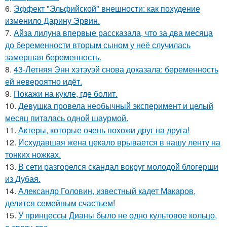
6.
Эффект "Эльфийской" внешности: как похудение
изменило Дарину Эрвин.
7.
Айза лилуна впервые рассказала, что за два месяца
до беременности вторым сыном у неё случилась
замершая беременность.
8.
43-Летняя Энн хэтэуэй снова доказала: беременность
ей невероятно идёт.
9.
Покажи на кукле, где болит.
10.
Девушка провела необычный эксперимент и целый
месяц питалась одной шаурмой.
11.
Актеры, которые очень похожи друг на друга!
12.
Исхудавшая жена цекало врывается в нашу ленту на
тонких ножках.
13.
В сети разгорелся скандал вокруг молодой блогерши
из Дубая.
14.
Александр Головин, известный кадет Макаров,
делится семейным счастьем!
15.
У принцессы Дианы было не одно культовое кольцо,