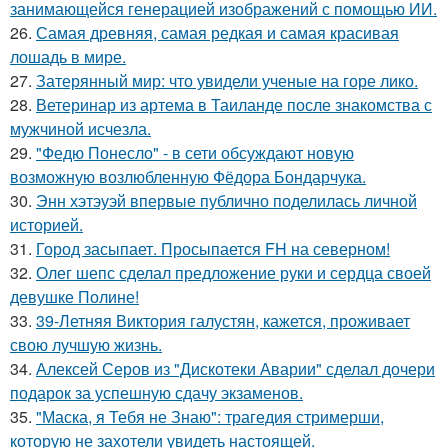
занимающейся генерацией изображений с помощью ИИ.
26.
Самая древняя, самая редкая и самая красивая
лошадь в мире.
27.
Затерянный мир: что увидели ученые на горе лико.
28.
Ветеринар из артема в Таиланде после знакомства с
мужчиной исчезла.
29.
"Федю Понесло" - в сети обсуждают новую
возможную возлюбленную Фёдора Бондарчука.
30.
Энн хэтэуэй впервые публично поделилась личной
историей.
31.
Город засыпает. Просыпается FH на северном!
32.
Олег шепс сделал предложение руки и сердца своей
девушке Полине!
33.
39-Летняя Виктория галустян, кажется, проживает
свою лучшую жизнь.
34.
Алексей Серов из "Дискотеки Аварии" сделал дочери
подарок за успешную сдачу экзаменов.
35.
"Маска, я Тебя не Знаю": трагедия стримерши,
которую не захотели увидеть настоящей.