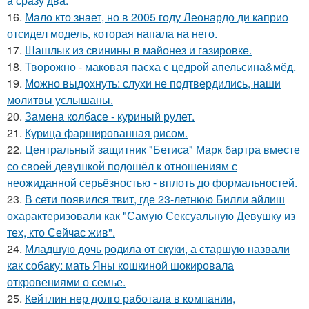
а сразу два.
16.
Мало кто знает, но в 2005 году Леонардо ди каприо
отсидел модель, которая напала на него.
17.
Шашлык из свинины в майонез и газировке.
18.
Творожно - маковая пасха с цедрой апельсина&мёд.
19.
Можно выдохнуть: слухи не подтвердились, наши
молитвы услышаны.
20.
Замена колбасе - куриный рулет.
21.
Курица фаршированная рисом.
22.
Центральный защитник "Бетиса" Марк бартра вместе
со своей девушкой подошёл к отношениям с
неожиданной серьёзностью - вплоть до формальностей.
23.
В сети появился твит, где 23-летнюю Билли айлиш
охарактеризовали как "Самую Сексуальную Девушку из
тех, кто Сейчас жив".
24.
Младшую дочь родила от скуки, а старшую назвали
как собаку: мать Яны кошкиной шокировала
откровениями о семье.
25.
Кейтлин нер долго работала в компании,