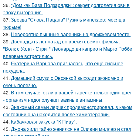
36.
"Дом как База Подзарядки": секрет долголетия ови в
эпоху выгорания.
37.
Звезда "Слова Пацана" Рузиль минекаев: месяц в
тюрьме!
38.
Невероятно пышные вареники на дрожжевом тесте.
39.
Двенадцать лет назад во время съёмок фильма
"Волк с Уолл - Стрит" Леонардо ди каприо и Марго Робби
впервые встретились.
40.
Екатерина Варнава призналась, что ещё сильнее
похудела.
41.
Домашний смузи с Овсянкой выходит экономно и
очень полезно.
42.
В том случае, если в вашей тарелке только один цвет
- организм недополучает важные витамины.
43.
Знакомый семьи лерчек продемонстрировал, в каком
состоянии она находится после химиотерапии.
44.
Кабачковая закуска "К Пиву".
45.
Джона хилл тайно женился на Оливии миллар и стал