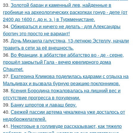
33.
Золотой баран и каменный лев, найденные в
гробнице на археологических раскопках гонур - депе (от
2400 до 1600 г. до н. э. ) в Туркменистане.
34.
Обжираться и ничего не делать - для Александры
бортич это просто не вариант!
35.
Дочь Михаила галустяна, 13-летнюю Эстеллу, начали
травить в сети за её внешность.
36.
Во Франции, в аббатстве аббатство во - де - серне,
прошёл закрытый Гала - вечер ювелирного дома
Chaumet.
37.
Екатерина Климова поделилась кадрами с отдыха на
Мальдивах и вызвала бурную реакцию поклонников.
38.
Ксения Бородина пожаловалась на лишний вес и
отсутствие прогресса в похудении.
39.
Банку шпротов и лаваш беру.
40.
Свежей пассии артема чекалкена уже досталось от
недоброжелателей.
41.
Некоторые в голливуде рассказывают, как тяжело