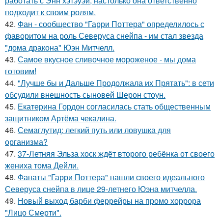
работать с Энн хэтэуэй, настолько она ответственно
подходит к своим ролям.
42.
Фан - сообщество "Гарри Поттера" определилось с
фаворитом на роль Северуса снейпа - им стал звезда
"дома дракона" Юэн Митчелл.
43.
Самое вкусное сливочное мороженое - мы дома
готовим!
44.
"Лучше бы и Дальше Продолжала их Прятать": в сети
обсудили внешность сыновей Шерон стоун.
45.
Екатерина Гордон согласилась стать общественным
защитником Артёма чекалина.
46.
Семаглутид: легкий путь или ловушка для
организма?
47.
37-Летняя Эльза хоск ждёт второго ребёнка от своего
жениха тома Дейли.
48.
Фанаты "Гарри Поттера" нашли своего идеального
Северуса снейпа в лице 29-летнего Юэна митчелла.
49.
Новый выход барби феррейры на промо хоррора
"Лицо Смерти".