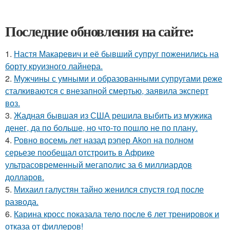
Последние обновления на сайте:
1.
Настя Макаревич и её бывший супруг поженились на
борту круизного лайнера.
2.
Мужчины с умными и образованными супругами реже
сталкиваются с внезапной смертью, заявила эксперт
воз.
3.
Жадная бывшая из США решила выбить из мужика
денег, да по больше, но что-то пошло не по плану.
4.
Ровно восемь лет назад рэпер Akon на полном
серьезе пообещал отстроить в Африке
ультрасовременный мегаполис за 6 миллиардов
долларов.
5.
Михаил галустян тайно женился спустя год после
развода.
6.
Карина кросс показала тело после 6 лет тренировок и
отказа от филлеров!