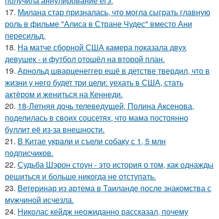
получила аннулирование егэ.
17.
Милана стар призналась, что могла сыграть главную
роль в фильме "Алиса в Стране Чудес" вместо Ани
пересильд.
18.
На матче сборной США камера показала двух
девушек - и футбол отошёл на второй план.
19.
Арнольд шварценеггер ещё в детстве твердил, что в
жизни у него будет три цели: уехать в США, стать
актёром и жениться на Кеннеди.
20.
18-Летняя дочь телеведущей, Полина Аксенова,
поделилась в своих соцсетях, что мама постоянно
буллит её из-за внешности.
21.
В Китае украли и съели собаку с 1, 5 млн
подписчиков.
22.
Судьба Шэрон стоун - это история о том, как однажды
решиться и больше никогда не отступать.
23.
Ветеринар из артема в Таиланде после знакомства с
мужчиной исчезла.
24.
Николас кейдж неожиданно рассказал, почему