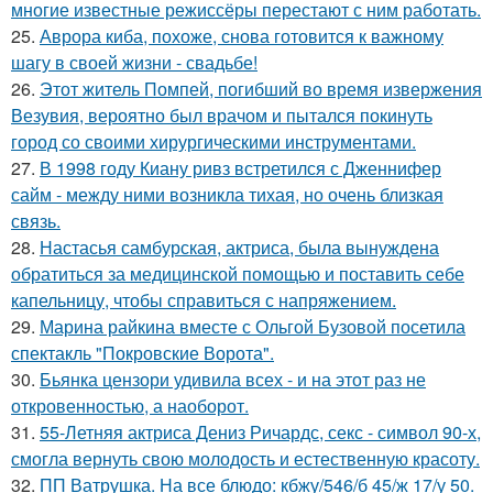
многие известные режиссёры перестают с ним работать.
25.
Аврора киба, похоже, снова готовится к важному
шагу в своей жизни - свадьбе!
26.
Этот житель Помпей, погибший во время извержения
Везувия, вероятно был врачом и пытался покинуть
город со своими хирургическими инструментами.
27.
В 1998 году Киану ривз встретился с Дженнифер
сайм - между ними возникла тихая, но очень близкая
связь.
28.
Настасья самбурская, актриса, была вынуждена
обратиться за медицинской помощью и поставить себе
капельницу, чтобы справиться с напряжением.
29.
Марина райкина вместе с Ольгой Бузовой посетила
спектакль "Покровские Ворота".
30.
Бьянка цензори удивила всех - и на этот раз не
откровенностью, а наоборот.
31.
55-Летняя актриса Дениз Ричардс, секс - символ 90-х,
смогла вернуть свою молодость и естественную красоту.
32.
ПП Ватрушка. На все блюдо: кбжу/546/б 45/ж 17/у 50.