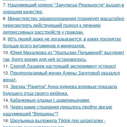
7.
Нашумевший хоррор "Закулисье Реальности" вышел в
хорошем качестве.
8.
Министерство здравоохранения планирует масштабно
пересмотреть действующий подход к лечению
депрессивных расстройств у граждан.
9.
90% людей даже не догадываются, в каких продуктах
больше всего витаминов и минералов.
10.
Юлия Михалкова из "Уральских Пельменей" выглядит
так, будто время для неё остановилось.
11.
Сергей Лазарев настоящий эксперимент устроил!
12.
Предполагаемый жених Алины Загитовой оказался
женат.
13.
Звезда "Ранеток" Анна руднева впервые показала
будущего отца своего ребёнка.
14.
Кабачковые оладьи с шампиньонами.
15.
Через какие страдания пришлось пройти звезде
нашумевшей "Вершины"?
16.
Школьница выложила Tiktok про шпаргалки -