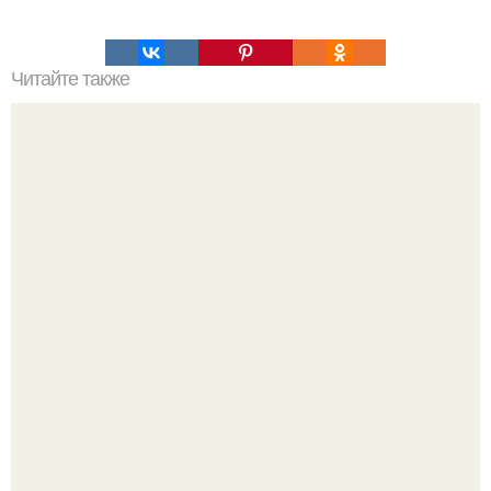
Читайте также
Алексей воробьев откровенно рассказал о своей жизни с
Аидой Гарифуллиной и признался, что мечтает о
совместном ребенке.