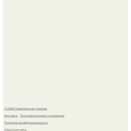
Кристина асмус опубликовала пляжные фото с 12-
летней дочерью от Гарика Харламова.
Спустя годы актеры хоррора "Тело Дженнифер" сильно
изменились, пройдя путь от подростковых кумиров до
мировых звезд.
© 2026 Современная девушка
Контакты
Пользовательское соглашение
Политика конфидециальности
Обратная связь