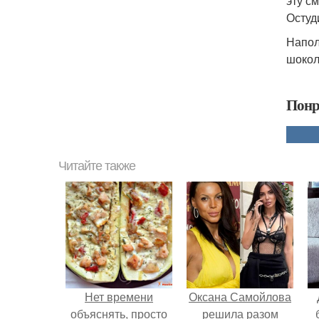
эту с
Остуд
Напол
шокол
Понр
Читайте также
Нет времени
Оксана Самойлова
объяснять, просто
решила разом