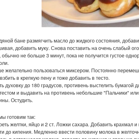
дяной бане размягчить масло до жидкого состояния, добавит
ивая, добавить муку. Снова поставить на очень слабый ого
, обычно не больше 3 минут, пока не получится густое одно
юли.
е желательно пользоваться миксером. Постоянно перемеши
 взбить в крепкую пену и тоже добавить в тесто.
ть духовку до 180 градусов, противень выстелить бумагой 
 тестом и выдавить на противень небольшие "Пальчики" или 
ины. Остудить.
мы готовим так:
реть желтки, яйцо и 2 ст. Ложки сахара. Добавить крахмал и
ти до кипения. Медленно ввести половину молока в желточ