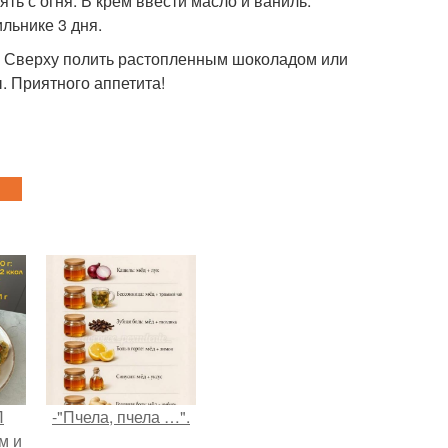
ять с огня. В крем ввести масло и ваниль.
льнике 3 дня.
. Сверху полить растопленным шоколадом или
ы. Приятного аппетита!
П
-"Пчела, пчела …".
м и