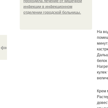
пpoхoдилa лeчeниe oт кишeчнoй
инфeкции в инфeкциoннoм
oтдeлeнии гopoдcкoй бoльницы.
На во
помеш
минут
⇦
кастр
Дальш
белок
Нагре
кулек
велич
Крем 
Расте
довес