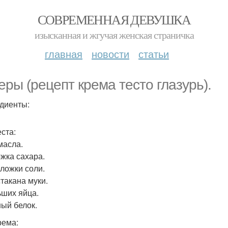
СОВРЕМЕННАЯ ДЕВУШКА
изысканная и жгучая женская страничка
главная
новости
статьи
еры (рецепт крема тесто глазурь).
диенты:
еста:
масла.
ожка сахара.
. ложки соли.
стакана муки.
ьших яйца.
ный белок.
рема: