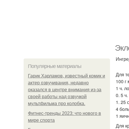
Экл
Ингре
Популярные материалы
Для т
Гарик Харламов, известный комик и
100 г 
актер озвучивания, недавно
1 ч. л
оказался в центре внимания из-за
0. 5 ч
своей работы над озвучкой
1. 25 
мультфильма про колобка.
4 бол
Фитнес-тренды 2023: что нового в
1 яич
мире спорта
Для к