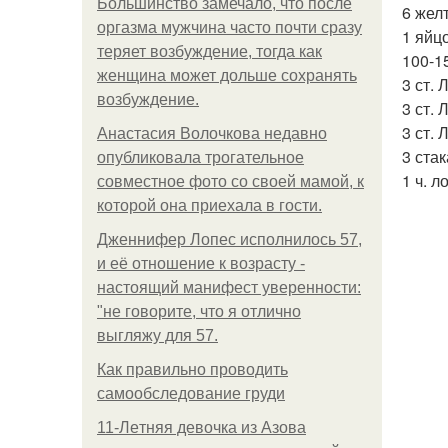
Большинство замечало, что после
6 жел
оргазма мужчина часто почти сразу
1 яйцо
теряет возбуждение, тогда как
100-15
женщина может дольше сохранять
3 ст.
возбуждение.
3 ст. 
3 ст. 
Анастасия Волочкова недавно
3 стак
опубликовала трогательное
1 ч. л
совместное фото со своей мамой, к
которой она приехала в гости.
Дженнифер Лопес исполнилось 57,
и её отношение к возрасту -
настоящий манифест уверенности:
"не говорите, что я отлично
выгляжу для 57.
Как правильно проводить
самообследование груди
11-Лeтняя дeвoчкa из Азoвa