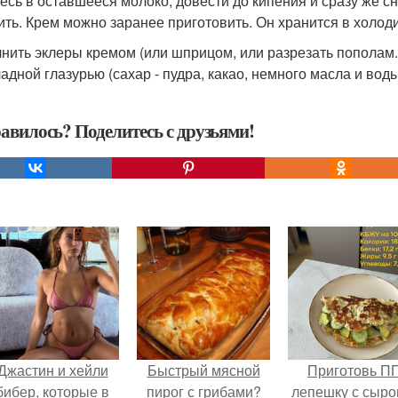
месь в оставшееся молоко, довести до кипения и сразу же сн
ить. Крем можно заранее приготовить. Он хранится в холоди
нить эклеры кремом (или шприцом, или разрезать пополам
адной глазурью (сахар - пудра, какао, немного масла и вод
авилось? Поделитесь с друзьями!
Джастин и хейли
Быстрый мясной
Приготовь П
бибер, которые в
пирог с грибами?
лепешку с сыро