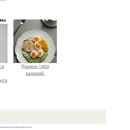
са
Рацион 1400
калорий.
нта
казании обратной гиперссылки.