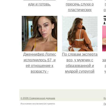
иди и готовь.
пресечь слухи о
пластических
о
операциях и
публично
п
прояснила
ситуацию.
Дженнифер Лопес
По словам эксперта
исполнилось 57, и
воз, у мужчин с
за
её отношение к
образованной и
возрасту -
мудрой супругой
настоящий
вероятность
манифест
скоропостижной
в
уверенности: "не
смерти якобы на
к
говорите, что я
46% ниже.
д
© 2026 Современная девушка
К
отлично выгляжу
П
Изысканная и жгучая женская страничка
для 57.