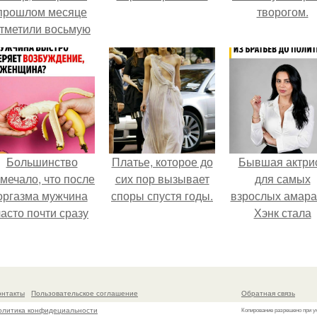
прошлом месяце
творогом.
тметили восьмую
годовщину
омолвки, показали
новые фото с
совместного
отдыха.
Большинство
Платье, которое до
Бывшая актри
мечало, что после
сих пор вызывает
для самых
оргазма мужчина
споры спустя годы.
взрослых амара
часто почти сразу
Хэнк стала
теряет
сенатором в
озбуждение, тогда
Колумбии.
ак женщина может
ольше сохранять
онтакты
Пользовательское соглашение
Обратная связь
возбуждение.
олитика конфидециальности
Копирование разрешено при у