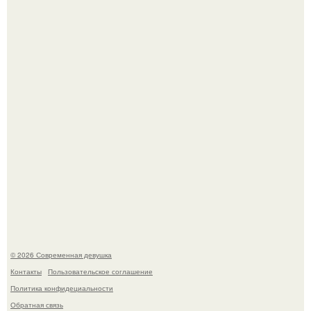
Бывшая актриса для самых взрослых амаранта Хэнк
стала сенатором в Колумбии.
У юли Гаврилиной снова случился конфликт с комиком
Ильей Соболевым.
© 2026 Современная девушка
Контакты
Пользовательское соглашение
Политика конфидециальности
Обратная связь