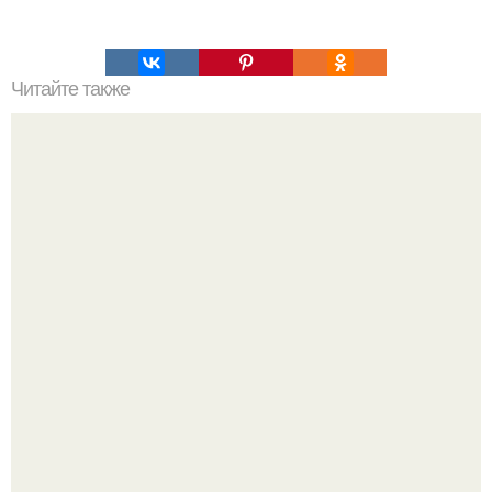
Читайте также
Как организовать свое время для достижения порядка
Мало кто знает, что Элизабет олсен получила роль алы
Ванды максимофф не сразу.