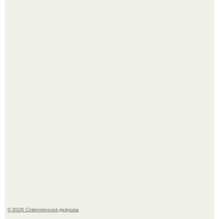
Итальяно веро: Орнелла мути упаковала чемоданы и
готовится обзавестись красным паспортом.
Платье, которое до сих пор вызывает споры спустя годы.
© 2026 Современная девушка