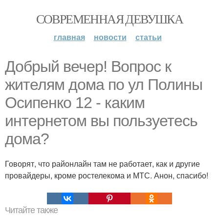
СОВРЕМЕННАЯ ДЕВУШКА
главная
новости
статьи
Добрый вечер! Вопрос к
жителям дома по ул Полины
Осипенко 12 - каким
интернетом вы пользуетесь
дома?
Говорят, что районлайн там не работает, как и другие
провайдеры, кроме ростелекома и МТС. Анон, спасибо!
Читайте также