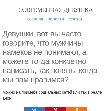
СОВРЕМЕННАЯ ДЕВУШКА
главная
новости
статьи
Девушки, вот вы часто
говорите, что мужчины
намеков не понимают, а
можете тогда конкретно
написать, как понять, когда
мы вам нравимся?
Можно на примере социальных сетей или так в реале
анон.