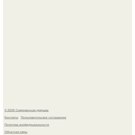
Рацион 1400 калорий.
Кристина асмус опубликовала пляжные фото с 12-
летней дочерью от Гарика Харламова.
© 2026 Современная девушка
Контакты
Пользовательское соглашение
Политика конфидециальности
Обратная связь