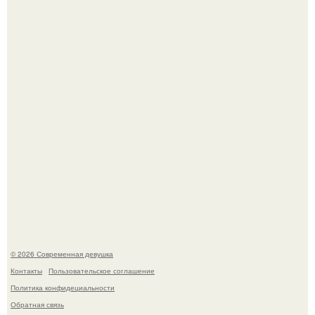
Бывшая актриса для самых взрослых амаранта Хэнк
стала сенатором в Колумбии.
У юли Гаврилиной снова случился конфликт с комиком
Ильей Соболевым.
© 2026 Современная девушка
Контакты
Пользовательское соглашение
Политика конфидециальности
Обратная связь