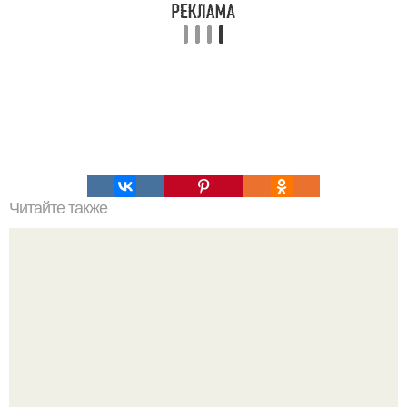
Читайте также
Мужская логика. Худышка будет холодна в постели.