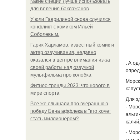
Какие специи лучше использовать
для вяления баклажанов
У юли Гаврилиной снова случился
конфликт с комиком Ильей
Соболевым.
Гарик Харламов, известный комик и
актер озвучивания, недавно
оказался в центре внимания из-за
. А о
своей работы над озвучкой
опред
мультфильма про колобка.
Морск
Фитнес-тренды 2023: что нового в
капус
мире спорта
Для з
Все же слышали про вчерашнюю
- Мор
победу Бена аффлека в "кто хочет
альги
стать миллионером?
калий
- Мор
тем, 