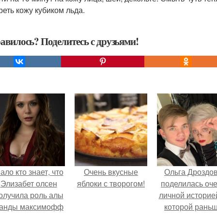
реть кожу кубиком льда.
авилось? Поделитесь с друзьями!
ало кто знает, что
Очень вкусные
Ольга Дроздо
Элизабет олсен
яблоки с творогом!
поделилась оч
олучила роль алы
личной историей
анды максимофф
которой рань