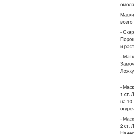
омола
Маски
всего
- Ска
Порош
и рас
- Мас
Замоч
Ложку
- Мас
1 ст.
на 10
огуреч
- Мас
2 ст.
Нанес