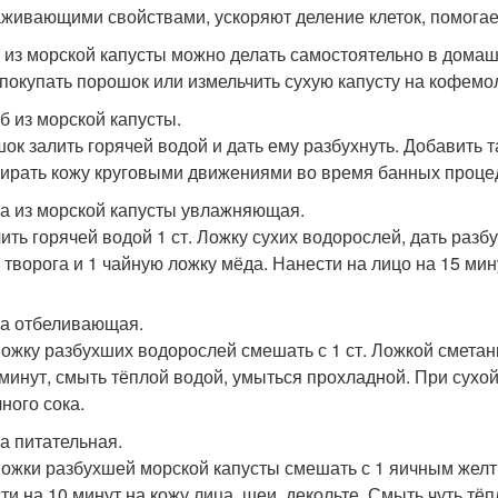
живающими свойствами, ускоряют деление клеток, помогает
 из морской капусты можно делать самостоятельно в домаш
 покупать порошок или измельчить сухую капусту на кофемо
рб из морской капусты.
ок залить горячей водой и дать ему разбухнуть. Добавить 
тирать кожу круговыми движениями во время банных процед
ка из морской капусты увлажняющая.
ить горячей водой 1 ст. Ложку сухих водорослей, дать разбу
 творога и 1 чайную ложку мёда. Нанести на лицо на 15 ми
ка отбеливающая.
 Ложку разбухших водорослей смешать с 1 ст. Ложкой сметан
 минут, смыть тёплой водой, умыться прохладной. При сухо
ного сока.
ка питательная.
 Ложки разбухшей морской капусты смешать с 1 яичным желт
ти на 10 минут на кожу лица, шеи, декольте. Смыть чуть тё