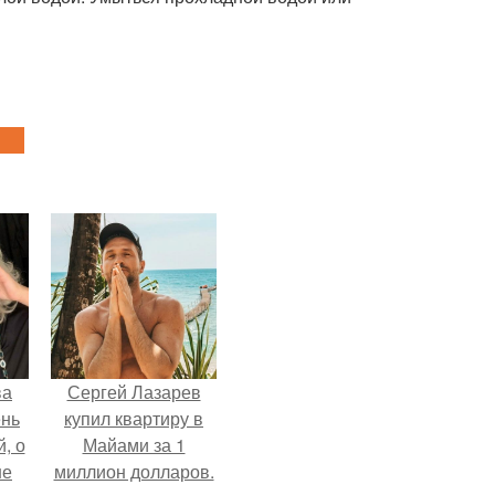
ва
Сергей Лазарев
ень
купил квартиру в
, о
Майами за 1
ше
миллион долларов.