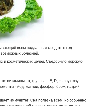
писывающий всем подданным съедать в год
евозможных болезней.
их и косметических целей. Съедобную морскую
: витамины - а, группы в, Е, D, с, фруктозу,
менты - йод, магний, фосфор, бром, натрий,
шает иммунитет. Она полезна всем, но особенно
аниях щитовидной железы, почек, подагре, для