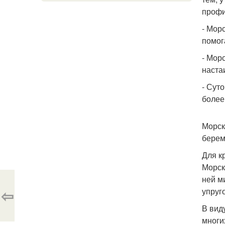
профи
- Мор
помог
- Мор
наста
- Сут
более 
Морск
берем
Для к
Морск
ней м
⇦
упруг
В вид
многи