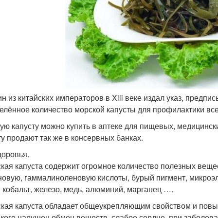
дин из китайских императоров в Xiii веке издал указ, пред
елённое количество морской капусты для профилактики вс
ую капусту можно купить в аптеке для пищевых, медицинск
ту продают так же в консервных банках.
доровья.
ская капуста содержит огромное количество полезных веществ
новую, гаммалиноленовую кислоты, бурый пигмент, микроэле
, кобальт, железо, медь, алюминий, марганец ….
ская капуста обладает общеукрепляющим свойством и повы
у кого нарушен обмен веществ, слабое сердце, при заболев