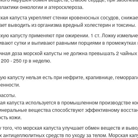
лактики онкологии и атеросклероза.
ская капуста укрепляет стенки кровеносных сосудов, снижае
ает выводить из организма вредный холестерин и токсины.
скую капусту применяют при ожирении. 1 ст. Ложку измельч
ивают сутки и выпивают равными порциями в промежутках м
очная доза морской капусты не должна превышать 2 чайных
200 - 250 гр в неделю.
ую капусту нельзя есть при нефрите, крапивнице, геморраг
енности.
расоты.
ая капуста используется в промышленном производстве кос
инеральные вещества способствуют эффективному восстан
ость кожи.
у того, что морская капуста улучшает обмен веществ и выв
х антицеллюлитных средств по уходу за телом. Морская ка