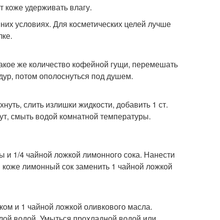
 коже удерживать влагу.
них условиях. Для косметических целей лучше
лке.
такое же количество кофейной гущи, перемешать
ур, потом ополоснуться под душем.
хнуть, слить излишки жидкости, добавить 1 ст.
нут, смыть водой комнатной температуры.
ы и 1/4 чайной ложкой лимонного сока. Нанести
й коже лимонный сок заменить 1 чайной ложкой
ком и 1 чайной ложкой оливкового масла.
плой водой. Умыться прохладной водой или