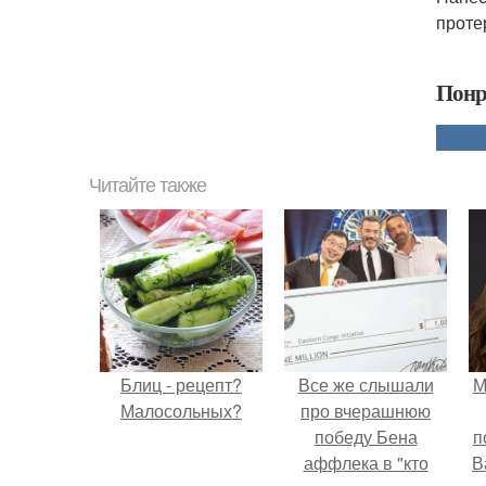
проте
Понр
Читайте также
Блиц - рецепт?
Все же слышали
М
Малосольных?
про вчерашнюю
победу Бена
п
аффлека в "кто
В