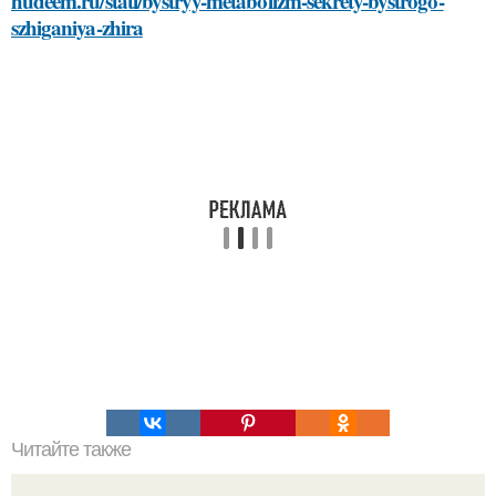
hudeem.ru/stati/bystryy-metabolizm-sekrety-bystrogo-
szhiganiya-zhira
Читайте также