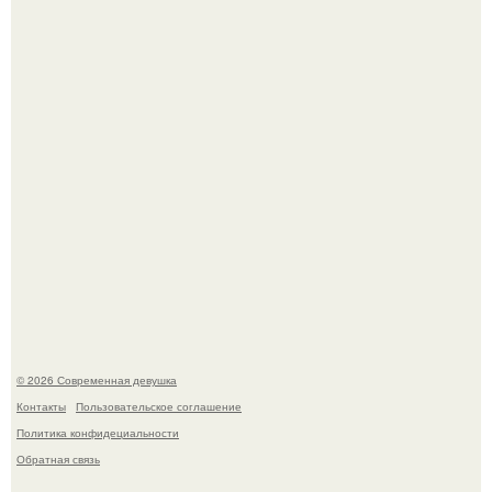
Ильей Соболевым.
Спустя годы актеры хоррора "Тело Дженнифер" сильно
изменились, пройдя путь от подростковых кумиров до
мировых звезд.
© 2026 Современная девушка
Контакты
Пользовательское соглашение
Политика конфидециальности
Обратная связь