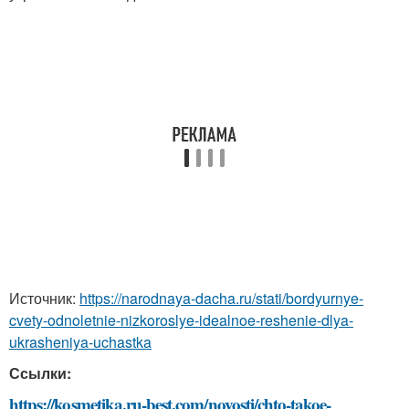
Источник:
https://narodnaya-dacha.ru/stati/bordyurnye-
cvety-odnoletnie-nizkoroslye-idealnoe-reshenie-dlya-
ukrasheniya-uchastka
Ссылки:
https://kosmetika.ru-best.com/novosti/chto-takoe-