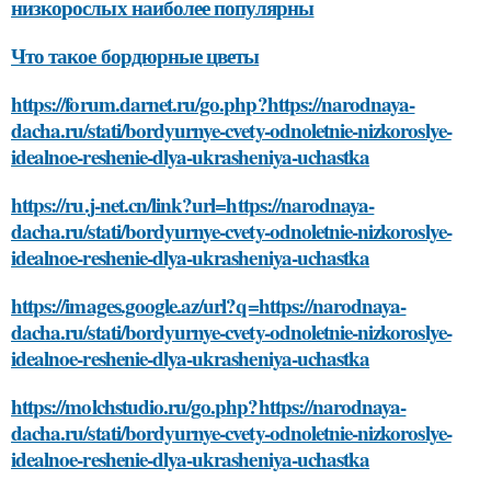
низкорослых наиболее популярны
Что такое бордюрные цветы
https://forum.darnet.ru/go.php?https://narodnaya-
dacha.ru/stati/bordyurnye-cvety-odnoletnie-nizkoroslye-
idealnoe-reshenie-dlya-ukrasheniya-uchastka
https://ru.j-net.cn/link?url=https://narodnaya-
dacha.ru/stati/bordyurnye-cvety-odnoletnie-nizkoroslye-
idealnoe-reshenie-dlya-ukrasheniya-uchastka
https://images.google.az/url?q=https://narodnaya-
dacha.ru/stati/bordyurnye-cvety-odnoletnie-nizkoroslye-
idealnoe-reshenie-dlya-ukrasheniya-uchastka
https://molchstudio.ru/go.php?https://narodnaya-
dacha.ru/stati/bordyurnye-cvety-odnoletnie-nizkoroslye-
idealnoe-reshenie-dlya-ukrasheniya-uchastka