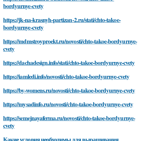
bordyurnye-cvety
https://jk-na-krasnyh-partizan-2.ru/stati/chto-takoe-
bordyurnye-cvety
https://mdmstroyproekt.ru/novosti/chto-takoe-bordyurnye-
cvety
https://dachadesign.info/stati/chto-takoe-bordyurnye-cvety
https://iamledi.info/novosti/chto-takoe-bordyurnye-cvety
https://by-womens.ru/novosti/chto-takoe-bordyurnye-cvety
https://mysadinfo.ru/novosti/chto-takoe-bordyurnye-cvety
https://semejnayaferma.ru/novosti/chto-takoe-bordyurnye-
cvety
Какие условия необходимы для выращивания