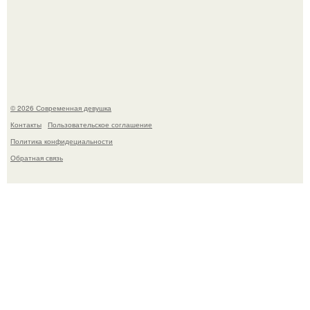
Лишь в том случае, если есть в истории моды идеал, то
это Синди Кроуфорд.
© 2026 Современная девушка
Контакты
Пользовательское соглашение
Политика конфидециальности
Обратная связь