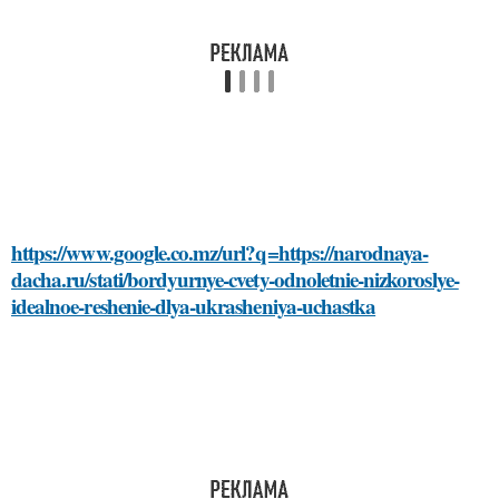
https://www.google.co.mz/url?q=https://narodnaya-
dacha.ru/stati/bordyurnye-cvety-odnoletnie-nizkoroslye-
idealnoe-reshenie-dlya-ukrasheniya-uchastka