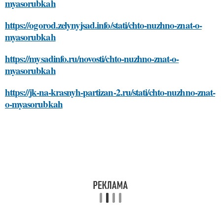
myasorubkah
https://ogorod.zelynyjsad.info/stati/chto-nuzhno-znat-o-
myasorubkah
https://mysadinfo.ru/novosti/chto-nuzhno-znat-o-
myasorubkah
https://jk-na-krasnyh-partizan-2.ru/stati/chto-nuzhno-znat-
o-myasorubkah