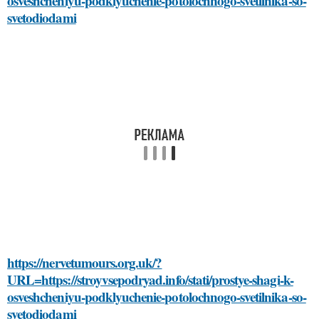
osveshcheniyu-podklyuchenie-potolochnogo-svetilnika-so-
svetodiodami
https://nervetumours.org.uk/?
URL=https://stroyvsepodryad.info/stati/prostye-shagi-k-
osveshcheniyu-podklyuchenie-potolochnogo-svetilnika-so-
svetodiodami