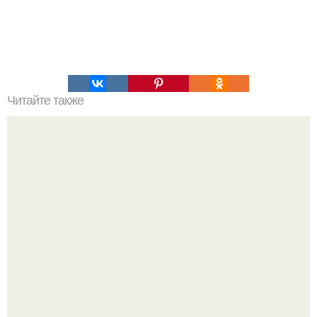
Читайте также
Мастерство в деталях: как правильно использовать
невидимки для заколотывания волос