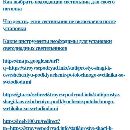
Как выбрать подходящий светильник для своего
потолка
Что делать, если светильник не включается после
установки
Какие инструменты необходимы для установки
светодиодных светильников
https://maps.google.sn/url?
q=https://stroyvsepodryad.info/stati/prostye-shagi-k-
osveshcheniyu-podklyuchenie-potolochnogo-svetilnika-so-
svetodiodami
https://gta.ru/redirect/stroyvsepodryad.info/stati/prostye-
shagi-k-osveshcheniyu-podklyuchenie-potolochnogo-
svetilnika-so-svetodiodami
https://meb100.ru/redirect?
to=https://stroyvsepodryad.info/stati/prostye-shagi-k-