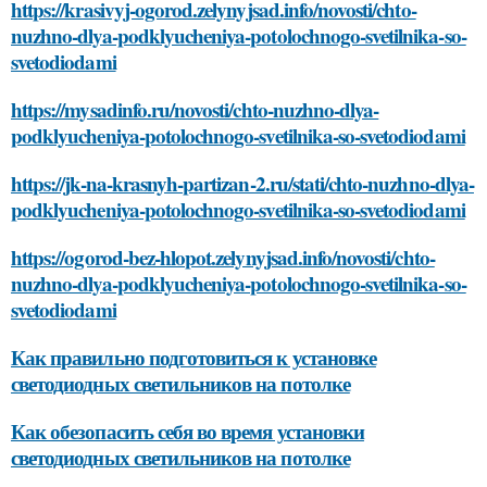
https://krasivyj-ogorod.zelynyjsad.info/novosti/chto-
nuzhno-dlya-podklyucheniya-potolochnogo-svetilnika-so-
svetodiodami
https://mysadinfo.ru/novosti/chto-nuzhno-dlya-
podklyucheniya-potolochnogo-svetilnika-so-svetodiodami
https://jk-na-krasnyh-partizan-2.ru/stati/chto-nuzhno-dlya-
podklyucheniya-potolochnogo-svetilnika-so-svetodiodami
https://ogorod-bez-hlopot.zelynyjsad.info/novosti/chto-
nuzhno-dlya-podklyucheniya-potolochnogo-svetilnika-so-
svetodiodami
Как правильно подготовиться к установке
светодиодных светильников на потолке
Как обезопасить себя во время установки
светодиодных светильников на потолке