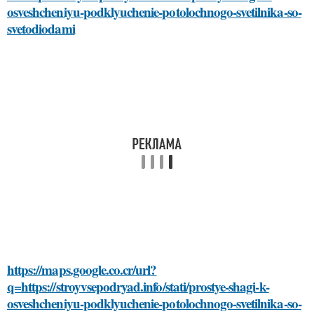
osveshcheniyu-podklyuchenie-potolochnogo-svetilnika-so-
svetodiodami
https://maps.google.co.cr/url?
q=https://stroyvsepodryad.info/stati/prostye-shagi-k-
osveshcheniyu-podklyuchenie-potolochnogo-svetilnika-so-