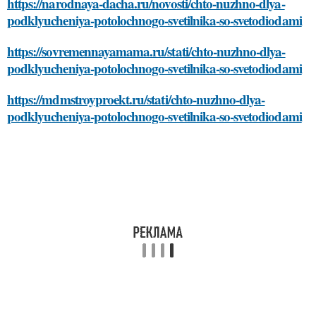
https://narodnaya-dacha.ru/novosti/chto-nuzhno-dlya-
podklyucheniya-potolochnogo-svetilnika-so-svetodiodami
https://sovremennayamama.ru/stati/chto-nuzhno-dlya-
podklyucheniya-potolochnogo-svetilnika-so-svetodiodami
https://mdmstroyproekt.ru/stati/chto-nuzhno-dlya-
podklyucheniya-potolochnogo-svetilnika-so-svetodiodami