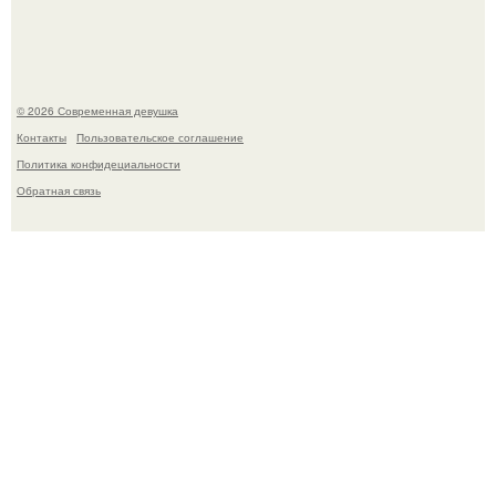
это Синди Кроуфорд.
© 2026 Современная девушка
Контакты
Пользовательское соглашение
Политика конфидециальности
Обратная связь