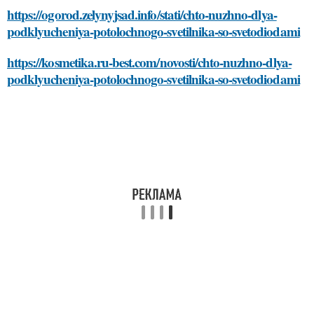
https://ogorod.zelynyjsad.info/stati/chto-nuzhno-dlya-
podklyucheniya-potolochnogo-svetilnika-so-svetodiodami
https://kosmetika.ru-best.com/novosti/chto-nuzhno-dlya-
podklyucheniya-potolochnogo-svetilnika-so-svetodiodami