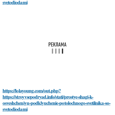
svetodiodami
https://lolayoung.com/out.php?
https://stroyvsepodryad.info/stati/prostye-shagi-k-
osveshcheniyu-podklyuchenie-potolochnogo-svetilnika-so-
svetodiodami