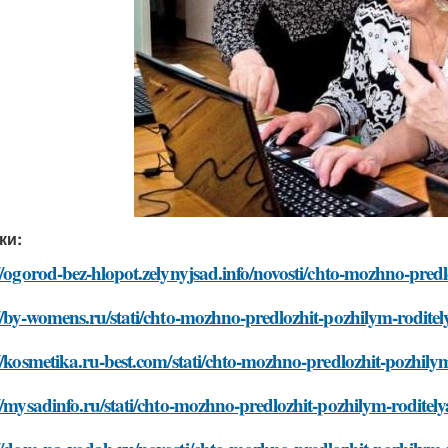
ки:
//ogorod-bez-hlopot.zelynyjsad.info/novosti/chto-mozhno-pred
//by-womens.ru/stati/chto-mozhno-predlozhit-pozhilym-rodite
//kosmetika.ru-best.com/stati/chto-mozhno-predlozhit-pozhil
//mysadinfo.ru/stati/chto-mozhno-predlozhit-pozhilym-rodite