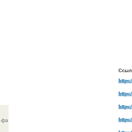
Ссыл
https:
https:
https:
⇦
https: