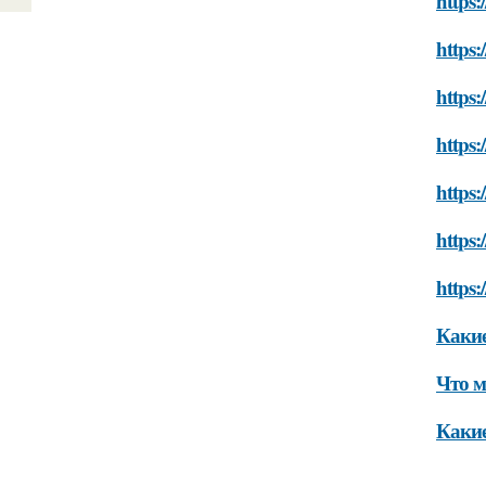
https
https:
https
https
https:
https:
https:
Какие
Что м
Какие