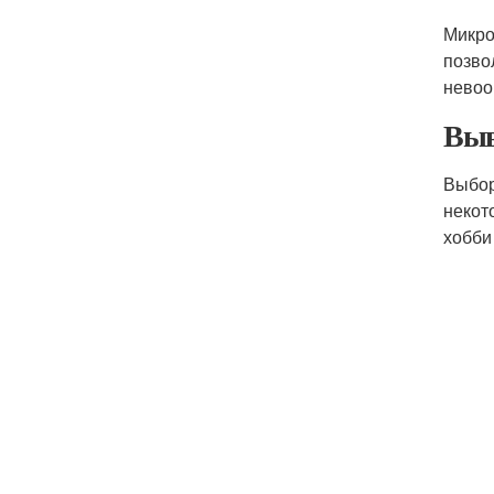
Микро
позво
невоо
Выв
Выбор
некот
хобби