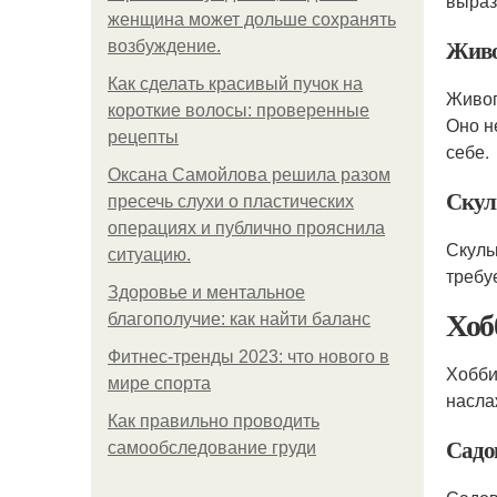
выраз
женщина может дольше сохранять
Живо
возбуждение.
Как сделать красивый пучок на
Живоп
короткие волосы: проверенные
Оно н
рецепты
себе.
Оксана Самойлова решила разом
Скул
пресечь слухи о пластических
операциях и публично прояснила
Скуль
ситуацию.
требу
Здоровье и ментальное
Хоб
благополучие: как найти баланс
Фитнес-тренды 2023: что нового в
Хобби
мире спорта
насла
Как правильно проводить
Садо
самообследование груди