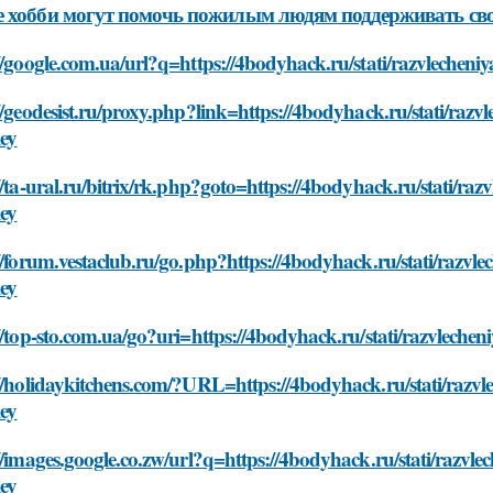
 хобби могут помочь пожилым людям поддерживать св
//google.com.ua/url?q=https://4bodyhack.ru/stati/razvlecheniy
//geodesist.ru/proxy.php?link=https://4bodyhack.ru/stati/razv
ley
//ta-ural.ru/bitrix/rk.php?goto=https://4bodyhack.ru/stati/ra
ley
//forum.vestaclub.ru/go.php?https://4bodyhack.ru/stati/razvle
ley
//top-sto.com.ua/go?uri=https://4bodyhack.ru/stati/razvlechen
//holidaykitchens.com/?URL=https://4bodyhack.ru/stati/razvl
ley
//images.google.co.zw/url?q=https://4bodyhack.ru/stati/razvle
ley