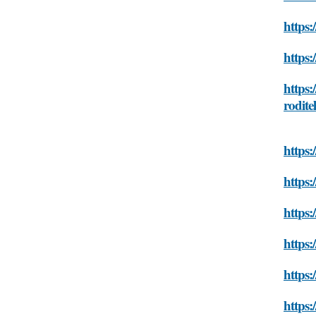
https:
https:
https:
rodite
https:
https:
https:
https:
https:
https: