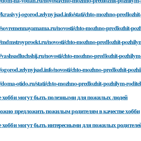
://dom-na-vodah.ru/novosti/chto-mozhno-predlozhit-pozhilym-
//krasivyj-ogorod.zelynyjsad.info/stati/chto-mozhno-predlozh
://sovremennayamama.ru/novosti/chto-mozhno-predlozhit-pozh
://mdmstroyproekt.ru/novosti/chto-mozhno-predlozhit-pozhily
//vashsadluchshij.ru/novosti/chto-mozhno-predlozhit-pozhily
//ogorod.zelynyjsad.info/novosti/chto-mozhno-predlozhit-pozh
//doma-otido.ru/stati/chto-mozhno-predlozhit-pozhilym-rodit
 хобби могут быть полезными для пожилых людей
ожно предложить пожилым родителям в качестве хобби
 хобби могут быть интересными для пожилых родителе