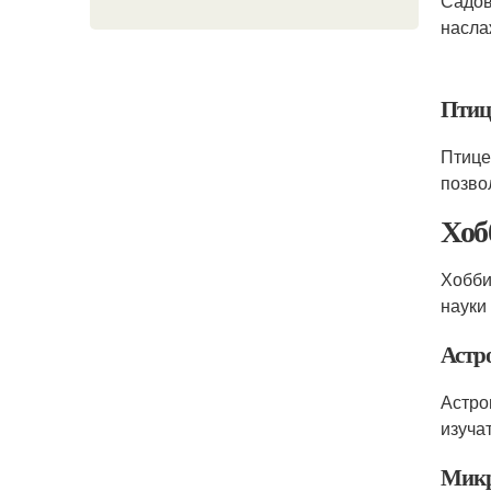
Садов
насла
Птиц
Птице
позво
Хоб
Хобби
науки
Астр
Астро
изуча
Микр