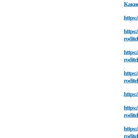
Какие
https:
https:
rodite
https:
rodite
https:
rodite
https:
https:
rodite
https:
rodite