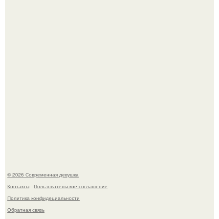
Сергей Лазарев купил квартиру в Майами за 1 миллион
долларов.
Приготовь ПП лепешку с сыром и творогом.
© 2026 Современная девушка
Контакты
Пользовательское соглашение
Политика конфидециальности
Обратная связь