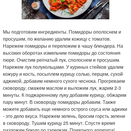
Мы подготовим ингредиенты. Помидоры ополоснем и
просушим, по желанию удалим кожицу с томатов.
Нарежем помидоры и переложим в чашу блендера. На
высоких оборотах измельчим помидоры до состояния
пюре. Очистим репчатый лук, сполоснем и просушим.
Нарежем лук полукольцами. У куриных стейков удалим
кожуру и кость, посыплем курицу солью, перцем, сухой
аджикой, добавим немного сухого чеснока. Прогреваем
сковороду, смажем маслом и выложим лук, жарим 2-3
минуты. К поджаренному луку добавим курицу, обжарим
пару минут. В сковороду помидоры добавим. Также
можете добавить еще немного острого соуса или аджики
- это дело вкуса. Нарежем зелень, бросим горсть зелени
в сковороду. Тушим курицу 25 минут. Спустя время
разложим блюдо по тарелкам. Приятного аппетита!