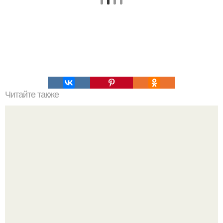
Читайте также
Фитнес - чизкейк. Есть огромное количество рецептов
приготовления чизкейков.