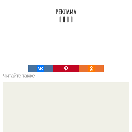
Читайте также
Звезда сериала "Сплетница" Эд вествик заключил брак в