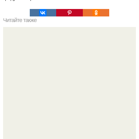
Читайте также
Маска для роста волос с корицы!
Ольга Дроздова поделилась очень личной историей, о