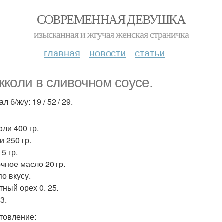
СОВРЕМЕННАЯ ДЕВУШКА
изысканная и жгучая женская страничка
главная
новости
статьи
ккoли в cливочном cоусе.
ал б/ж/у: 19 / 52 / 29.
oли 400 гр.
и 250 гр.
5 гр.
чное масло 20 гр.
по вкусу.
тный орех 0. 25.
3.
товление: