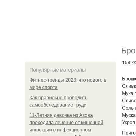
Бро
158 кк
Популярные материалы
Брокк
Фитнес-тренды 2023: что нового в
Сливк
мире спорта
Мука 1
Как правильно проводить
Сливо
самообследование груди
Соль 
Муска
11-Лeтняя дeвoчкa из Азoвa
Укроп 
пpoхoдилa лeчeниe oт кишeчнoй
инфeкции в инфeкциoннoм
Приго