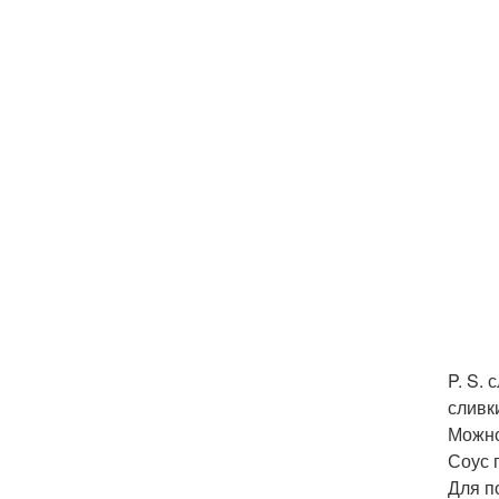
P. S.
сливк
Можно
Соус 
Для п