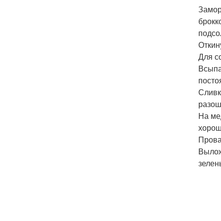
Замор
брокк
подсо
Откин
Для с
Всыпа
посто
Сливк
разош
На ме
хорош
Прова
Вылож
зелен