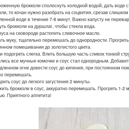
оженную брокколи сполоснуть холодной водой, дать воде ст
оли, то кочан нужно разобрать на соцветия, срезав слишком
ленной воде в течение 7-8 минут. Важно капусту не перевар
уть брокколи на дуршлаг, чтобы стекла вода.
оуса на сковороде растопить сливочное масло.
ть муку, тщательно перемешать до однородности. Прогреть
янном помешивании до золотистого цвета.
и подогреть слегка. Влить большую часть сливок тонкой ст
лись все мучные комочки и соус стал однородным. Добавит
дленном огне довести соус до кипения, при постоянном по
о перемешать.
рить соус до легкого загустения 2 минуты.
ить брокколи в соус, аккуратно перемешать. Прогреть 1-2 
ью. Приятного аппетита!