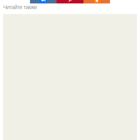
Читайте также
45-Летний рэпер Рэй Джей сделал заявление, от
которого у многих буквально отвисла челюсть.
Джастин и хейли бибер, которые в прошлом месяце