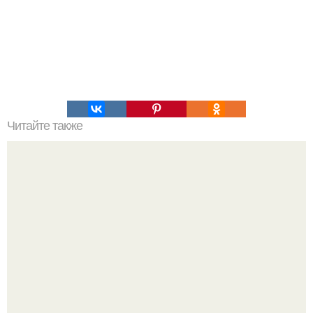
Читайте также
47 лет, двое детей и отличная форма - как держит себя
Анна Ковальчук.