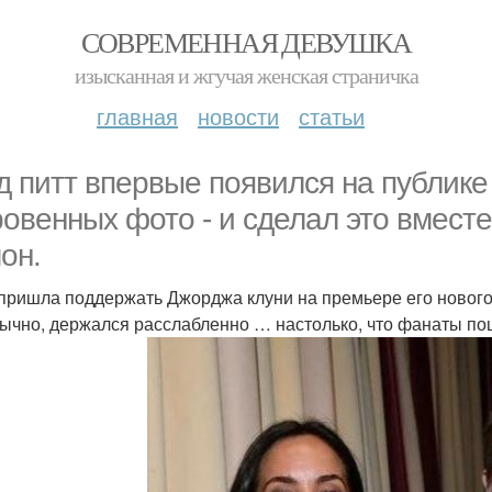
СОВРЕМЕННАЯ ДЕВУШКА
изысканная и жгучая женская страничка
главная
новости
статьи
д питт впервые появился на публике
ровенных фото - и сделал это вмест
он.
пришла поддержать Джорджа клуни на премьере его нового
бычно, держался расслабленно … настолько, что фанаты пош