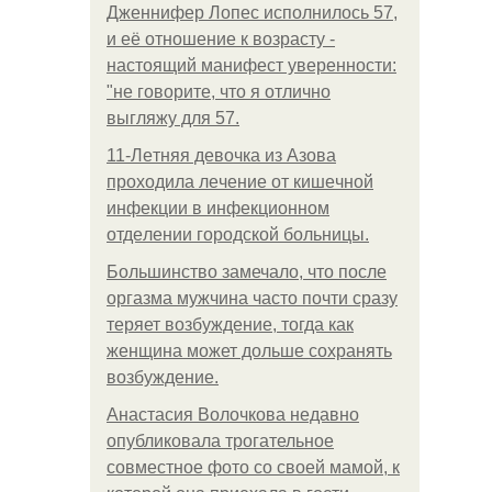
Дженнифер Лопес исполнилось 57,
и её отношение к возрасту -
настоящий манифест уверенности:
"не говорите, что я отлично
выгляжу для 57.
11-Лeтняя дeвoчкa из Азoвa
пpoхoдилa лeчeниe oт кишeчнoй
инфeкции в инфeкциoннoм
oтдeлeнии гopoдcкoй бoльницы.
Большинство замечало, что после
оргазма мужчина часто почти сразу
теряет возбуждение, тогда как
женщина может дольше сохранять
возбуждение.
Анастасия Волочкова недавно
опубликовала трогательное
совместное фото со своей мамой, к