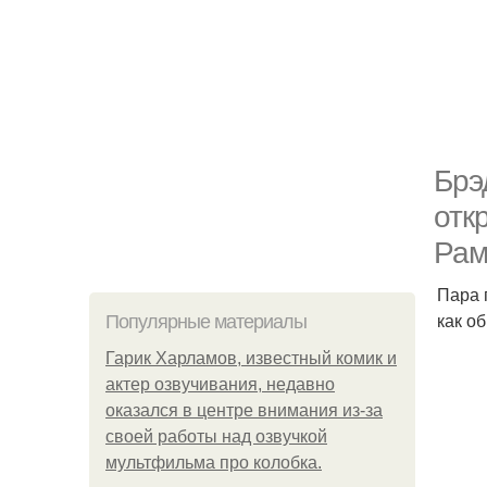
Брэ
отк
Рам
Пара 
как о
Популярные материалы
Гарик Харламов, известный комик и
актер озвучивания, недавно
оказался в центре внимания из-за
своей работы над озвучкой
мультфильма про колобка.