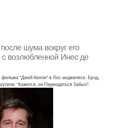
 после шума вокруг его
е с возлюбленной Инес де
 фильма "Джей Келли" в Лос-анджелесе. Брэд,
утили: "Кажется, он Переодеться Забыл".