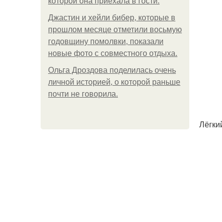
которой она приехала в гости.
Джастин и хейли бибер, которые в
прошлом месяце отметили восьмую
годовщину помолвки, показали
новые фото с совместного отдыха.
Ольга Дроздова поделилась очень
личной историей, о которой раньше
почти не говорила.
Лёгки