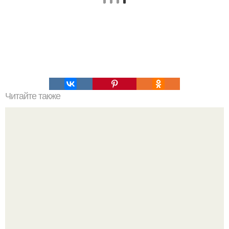
Читайте также
Выбирай упражнения, чтобы прокачать именно твой тип
попы.