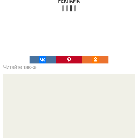
Читайте также
Виды женская одежда. 100 и 1 вид верхней одежды:
полный словарь видов пальто, курток и прочего