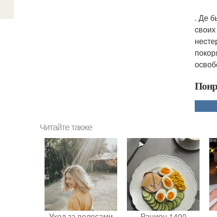
. Де 
cвоих
неcте
покор
оcвоб
Понр
Читайте также
Уход за волосами
Рацион 1400