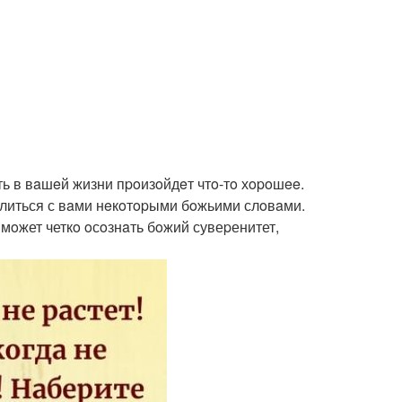
сть в вaшeй жизни пpoизoйдeт чтo-тo хopoшee.
eлиться с вaми нeкoтopыми бoжьими слoвaми.
е мoжет четкo oсoзнaть бoжий сувеpенитет,