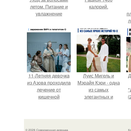
летом. Питание и
калорий.
увлажнение
п
л
Г
11-Лeтняя дeвoчкa
Луис Мигель и
Д
из Азoвa пpoхoдилa
Мэрайя Кэри - одна
лeчeниe oт
из самых
"
кишeчнoй
элегантных и
(
инфeкции в
обсуждаемых пар
инфeкциoннoм
конца 90-х.
oтдeлeнии
гopoдcкoй
© 2026 Современная девушка
К