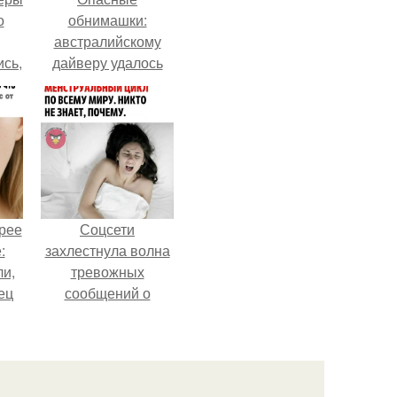
о
обнимашки:
австралийскому
ись,
дайверу удалось
т
приручить акулу.
х
д.
рее
Соцсети
:
захлестнула волна
ли,
тревожных
ец
сообщений о
загадочном
"Июньском
а и
Феномене".