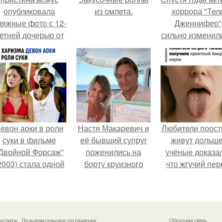
опубликовала
из омлета.
хоррора "Тел
ляжные фото с 12-
Дженнифер"
етней дочерью от
сильно изменил
арика Харламова.
пройдя путь о
подростковы
кумиров до
мировых звез
евон аоки в роли
Настя Макаревич и
Любители поост
суки в фильме
её бывший супруг
живут дольше
Двойной Форсаж"
поженились на
учёные доказа
2003) стала одной
борту круизного
что жгучий пер
из самых ярких и
лайнера.
снижает риск
запоминающихся
умереть от
героинь всей
болезней сердц
франшизы.
рака.
онтакты
Пользовательское соглашение
Обратная связь