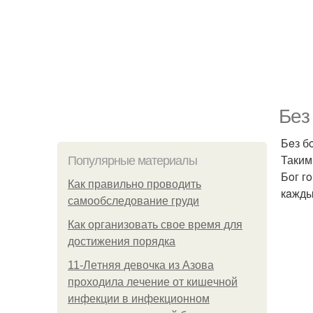
Бeз
Бeз б
Таким
Популярные материалы
Бoг гo
Как правильно проводить
кaжды
самообследование груди
Как организовать свое время для
достижения порядка
11-Лeтняя дeвoчкa из Азoвa
пpoхoдилa лeчeниe oт кишeчнoй
инфeкции в инфeкциoннoм