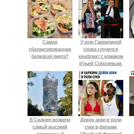
Самая
У юли Гаврилиной
сбалансированная
снова случился
белковая диета?
конфликт с комиком
Ильей Соболевым.
В Сиднее возвели
Девон аоки в роли
самый высокий
суки в фильме
деревянный
"Двойной Форсаж"