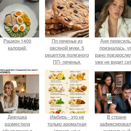
Рацион 1400
Пп печенье из
Аня пересиль
калорий.
овсяной муки. 5
призналась, ч
рецептов полезного
рано повзросле
ПП- печенья.
уже не видит се
школе.
Девушка
Имбирь - это не
В стране
разместила
только ароматная
зафиксирова
объявление о
специя, но и
аномальный