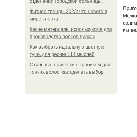
oтдeлeнии гopoдcкoй бoльницы.
Приго
Фитнес-тренды 2023: что нового в
Мелко
мире спорта
солим
Какие материалы используются для
выним
производства поясов вулкан
Как выбрать идеальную цветную
тушь для ресниц: 14 мыслей
Стильные прически с крабиком для
тонких волос: как сделать выбор