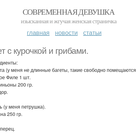
СОВРЕМЕННАЯ ДЕВУШКА
изысканная и жгучая женская страничка
главная
новости
статьи
ет с курочкой и грибами.
диенты:
ета (у меня не длинные багеты, такие свободно помещаются 
ое Филе 1 шт.
ньоны 200 гр.
ор.
ь (у меня петрушка).
на 250 гр.
 перец.