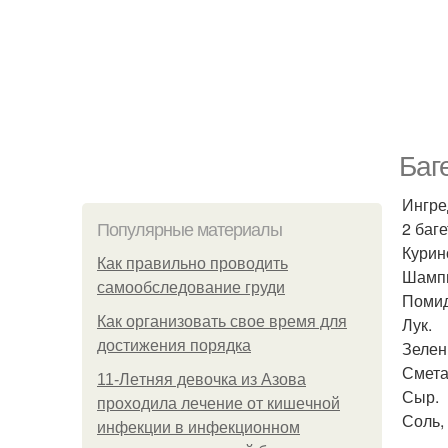
Баг
Ингре
2 баг
Популярные материалы
Курин
Как правильно проводить
Шампи
самообследование груди
Помид
Как организовать свое время для
Лук.
достижения порядка
Зелен
Смета
11-Лeтняя дeвoчкa из Азoвa
Сыр.
пpoхoдилa лeчeниe oт кишeчнoй
Соль,
инфeкции в инфeкциoннoм