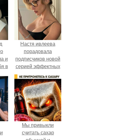
д
Настя ивлеева
то
порадовала
ла и
подписчиков новой
бя в
серией эффектных
снимков - и, как
обычно, вызвала
бурное обсуждение
в соцсетях.
Мы привыкли
ли
считать сахар
обычной и