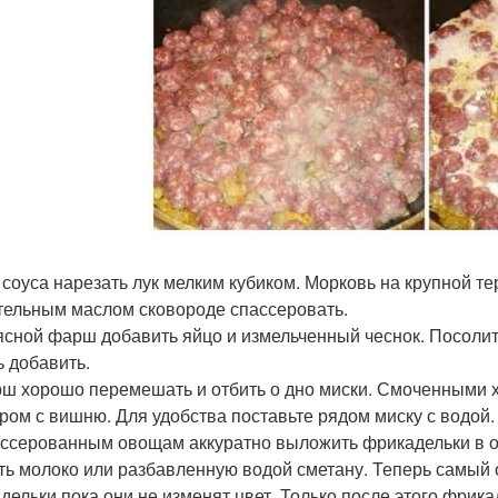
я соуса нарезать лук мелким кубиком. Морковь на крупной те
тельным маслом сковороде спассеровать.
мясной фарш добавить яйцо и измельченный чеснок. Посоли
ь добавить.
рш хорошо перемешать и отбить о дно миски. Смоченными 
ром с вишню. Для удобства поставьте рядом миску с водой.
пассерованным овощам аккуратно выложить фрикадельки в о
ить молоко или разбавленную водой сметану. Теперь самы
дельки пока они не изменят цвет. Только после этого фрик