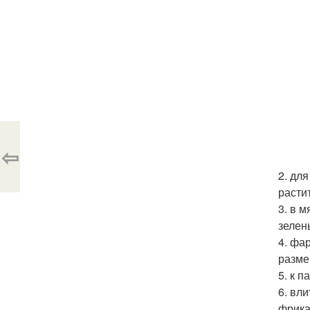
⇦
2. дл
расти
3. в 
зелен
4. фа
разме
5. к 
6. вл
фрика