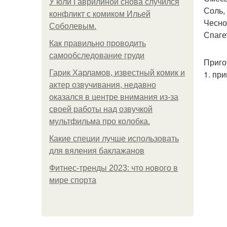
У юли Гаврилиной снова случился
Соль,
конфликт с комиком Ильей
Чеснок
Соболевым.
Спаге
Как правильно проводить
самообследование груди
Приго
Гарик Харламов, известный комик и
1. пр
актер озвучивания, недавно
оказался в центре внимания из-за
своей работы над озвучкой
мультфильма про колобка.
Какие специи лучше использовать
для вяления баклажанов
Фитнес-тренды 2023: что нового в
мире спорта