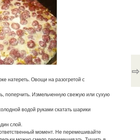
⇨
рке натереть. Овощи на разогретой с
ть, поперчить. Измельченную свежую или сухую
холодной водой руками скатать шарики
дин слой.
й ответственный момент. Не перемешивайте
адельки можно смело перемешивать. Тушить в