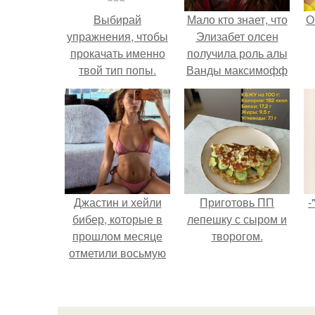
Выбирай
Мало кто знает, что
О
упражнения, чтобы
Элизабет олсен
прокачать именно
получила роль алы
твой тип попы.
Ванды максимофф
не сразу.
Джастин и хейли
Приготовь ПП
-
бибер, которые в
лепешку с сыром и
прошлом месяце
творогом.
отметили восьмую
годовщину
помолвки, показали
новые фото с