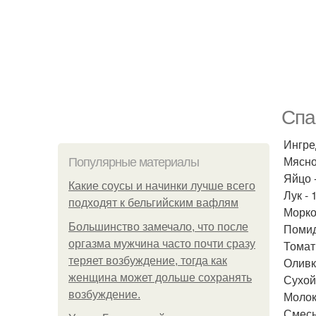
Спа
Ингре
Мясно
Популярные материалы
Яйцо -
Какие соусы и начинки лучше всего
Лук - 
подходят к бельгийским вафлям
Морков
Большинство замечало, что после
Помид
оргазма мужчина часто почти сразу
Томатн
теряет возбуждение, тогда как
Оливк
женщина может дольше сохранять
Сухой
возбуждение.
Молок
Смесь