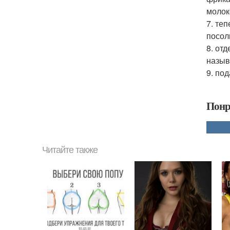
молок
7. те
посол
8. от
назыв
9. по
Понр
Читайте также