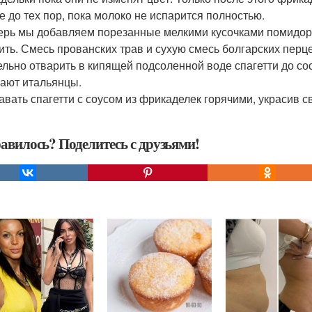
е до тех пор, пока молоко не испарится полностью.
перь мы добавляем порезанные мелкими кусочками помидор
ить. Смесь прованских трав и сухую смесь болгарских перц
дельно отварить в кипящей подсоленной воде спагетти до сост
ают итальянцы.
давать спагетти с соусом из фрикаделек горячими, украсив 
авилось? Поделитесь с друзьями!