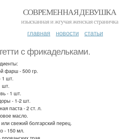
СОВРЕМЕННАЯ ДЕВУШКА
изысканная и жгучая женская страничка
главная
новости
статьи
гетти с фрикадельками.
диенты:
й фарш - 500 гр.
 1 шт.
1 шт.
ь - 1 шт.
оры - 1-2 шт.
ая паста - 2 ст. л.
овое масло.
 или свежий болгарский перец.
о - 150 мл.
 прованских трав.