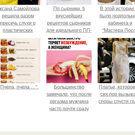
ксана Самойлова
Пп сырники. 5
В этой истории
решила разом
вкуснейших
было подпольн
пресечь слухи о
рецептов сырников
кабинета и
пластических
для идеального ПП-
"Мастера Пос
операциях и
завтрака.
Двухнедельн
публично
Курсов".
прояснила
ситуацию.
"Пчела, пчела …".
Большинство
Платье, которое
замечало, что после
сих пор вызыв
оргазма мужчина
споры спустя го
часто почти сразу
теряет
возбуждение, тогда
как женщина может