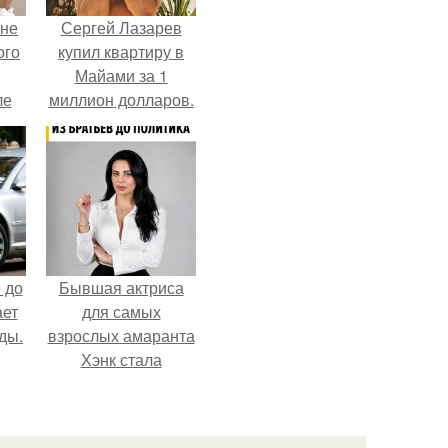
 не
Сергей Лазарев
ого
купил квартиру в
Майами за 1
ле
миллион долларов.
ых
 до
Бывшая актриса
ает
для самых
ды.
взрослых амаранта
Хэнк стала
сенатором в
Колумбии.