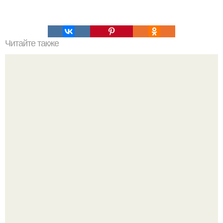
Читайте также
Коронавирусная инфекция у кошек. Штаммы
коронавируса. Вирусный перитонит кошек