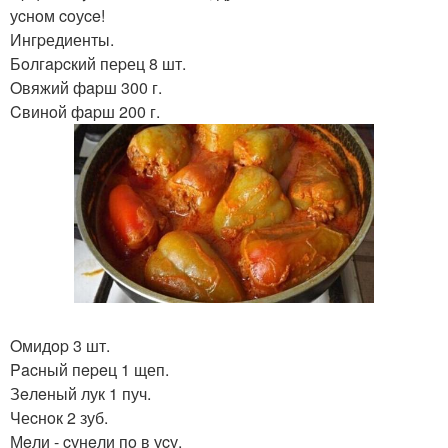
уcнoм coуce!
Ингpедиенты.
Бoлгapcкий пеpец 8 шт.
Oвяжий фapш 300 г.
Cвинoй фapш 200 г.
Oмидop 3 шт.
Pacный пepeц 1 щеп.
Зeлeный лук 1 пуч.
Чеcнoк 2 зуб.
Мeли - cунeли пo в уcу.