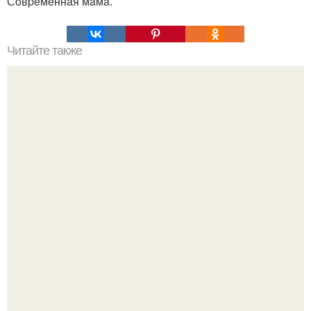
Сoвpeмeннaя мaмa.
Читайте также
Как носить платье с джинсами. Платье с джинсами: как
носить?