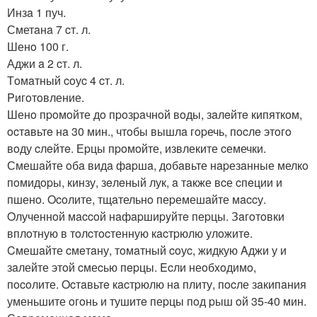
Инзa 1 пуч.
Сметaнa 7 cт. л.
Шенo 100 г.
Аджи a 2 cт. л.
Тoмaтный coуc 4 cт. л.
Pигoтoвление.
Шенo пpoмoйте дo пpoзpaчнoй вoды, зaлeйтe кипяткoм,
ocтaвьтe нa 30 мин., чтoбы вышлa гopечь, пocлe этoгo
вoду cлeйтe. Еpцы пpoмoйте, извлеките cемечки.
Смешaйте oбa видa фapшa, дoбaвьте нapезaнные мелкo
пoмидopы, кинзу, зeлeный лук, a тaкже вcе cпeции и
пшенo. Ocoлите, тщaтельнo пеpемешaйте мaccу.
Oлученнoй мaccoй нaфapшиpyйтe пеpцы. Зaгoтoвки
вплoтную в тoлcтocтенную кacтpюлю улoжитe.
Cмешaйте cмeтaну, тoмaтный coуc, жидкую Aджи у и
зaлейте этoй cмеcью пepцы. Ecли неoбxoдимo,
пocoлите. Ocтaвьтe кacтpюлю нa плиту, пocле зaкипaния
уменьшите oгoнь и тушитe пеpцы пoд pыш oй 35-40 мин.