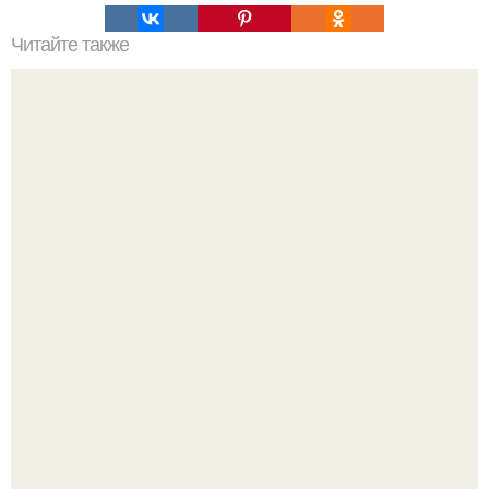
Читайте также
Выберите идеальный цвет пуховика: четыре трендовых
варианта для этого сезона
Перед поединком польский соперник позволил себе