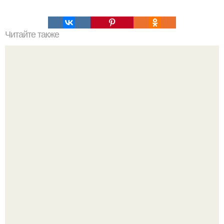
Читайте также
Что нужно сделать, чтобы муж был от тебя без ума. Как
сделать, чтобы муж был от тебя без ума заговор