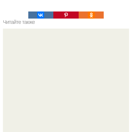
Читайте также
На улицах Москвы встретилась вот такая интересная
вещь - прицеп Airstream.